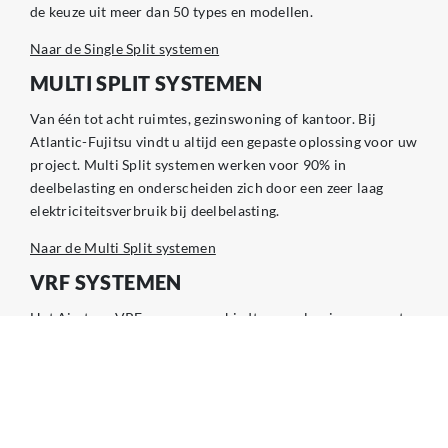
de keuze uit meer dan 50 types en modellen.
Naar de Single Split systemen
MULTI SPLIT SYSTEMEN
Van één tot acht ruimtes, gezinswoning of kantoor. Bij
Atlantic-Fujitsu vindt u altijd een gepaste oplossing voor uw
project. Multi Split systemen werken voor 90% in
deelbelasting en onderscheiden zich door een zeer laag
elektriciteitsverbruik bij deelbelasting.
Naar de Multi Split systemen
VRF SYSTEMEN
Het Airstage VRF programma biedt een oplossing op maat
voor grote kantoren, winkels en utiliteit. Steeds met onze 3
garanties: installatie- en gebruiksgemak, klimaatcomfort en
energie-efficiëntie.
Naar de Airstage VRF systemen