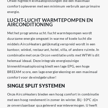
Ofwel hightech klimaatoplossingen die een maximaal
comfort opleveren met een minimum verbruik aan primaire
energie.
LUCHT-LUCHT WARMTEPOMPEN EN
AIRCONDITIONING
Met het programma ucht /lucht warmtepompen wordt
duurzame energie omgezet in warme of koele lucht die
middels AircoHeaters gelijkmatig verspreid wordt in een
kantoor, winkel, restaurant, hotel, villa, of andere ruimte. In
combinatie met onze Orcon ventilatie units met WTW is dit
helemaal ideaal. Deze integrale energiezuinige
binnenklimaatoplossing biedt een lage EPG, een hoge
BREEAM score, een lage energierekening en een maximaal
comfort voor de eindgebruiker!
SINGLE SPLIT SYSTEMEN
Onze AircoHeaters bieden een hoog comfort in combinatie
met een hoog rendement in zomer èn winter. Bij -10°C zijn
ze onverslaanbaar qua geleverd warmtevermogen. U heeft