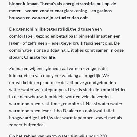
binnenklimaat. Thema’s als energietransitie, nul-op-de-
meter – wonen zonder energierekening – en gasloos
bouwen en wonen zijn actueler dan ooit.
De ogenschijnlijke tegenstrijdigheid tussen een
comfortabel, gezond en betaalbaar binnenklimaat én een
lager - of zelfs geen – energieverbruik fascineert ons. De
combinatie is onze uitdaging. Dit alles komt samen in onze
slogan:
Climate for life
.
Zo maken wij energieneutraal wonen - volgens de
klimaateisen van morgen - vandaag al mogelijk. We
ontwikkelde en produceerde zelf onze grondgebonden
water/water warmtepompen. Deze is sindsdien marktleider
in de nieuwbouw. Inmiddels worden vele duizenden
warmtepompen real-time gemonitord. Naast water/water
warmtepompen levert Itho Daalderop ook kwalitatief
hoogwaardige lucht/water warmtepompen, zowel met als
zonder buitendeel.
Op het gebied van warm water zijn wij sinds 1930