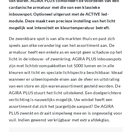
van waren. AGIRA PLUS combineert de voordelen van een
cardanische armatuur met die van een klassieke
inbouwspot. Optioneel uitgerust met de ACTIVE led-
module. Deze maakt een precieze instelling van het licht
mogelijk wat intensiteit en kleurtemperatuur betreft.
De zwenkbare spot is van alle markten thuis en past zich
speels aan elke verandering van het assortiment aan. De
armatuur heeft een enkele as en werpt geen schaduw op het
licht in de inbouw- of zwenkring. AGIRA PLUS inbouwspots
zijn met lichtstroompakketten tot 5000 lumen en in alle
kleuren wit licht en speciale lichtspectra beschikbaar. Ideaal
wanneer er uiteenlopende eisen aan de sfeer en uitstraling
van een store en zijn warenassortiment gesteld worden. De
AGIRA PLUS stuurt het licht uitstekend. Een doelgerichtere
verlichting is nauwelijks mogelijk. Uw winkel heeft een
assortiment dat zich het jaargetijde aanpast? De AGIRA
PLUS zwenkt en draait simpelweg mee en is ongevoelig voor
vuil. Indien gewenst verkrijgbaar met extra afdekglas.