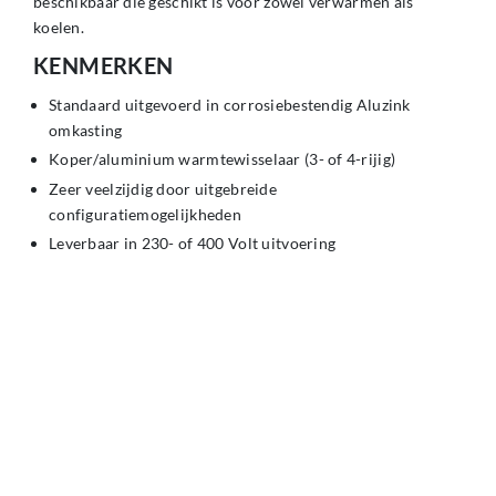
beschikbaar die geschikt is voor zowel verwarmen als
koelen.
KENMERKEN
Standaard uitgevoerd in corrosiebestendig Aluzink
omkasting
Koper/aluminium warmtewisselaar (3- of 4-rijig)
Zeer veelzijdig door uitgebreide
configuratiemogelijkheden
Leverbaar in 230- of 400 Volt uitvoering
IP 54
Optioneel: EC uitvoering
Website