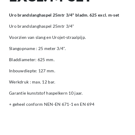
Uro brandslanghaspel 25mtr 3/4" bladm. 625 excl. m-set
Uro brandslanghaspel 25mtr 3/4"
Voorzien van slang en Urojet-straalpijp.
Slangopname : 25 meter 3/4".
Bladdiameter: 625 mm.
Inbouwdiepte: 127 mm.
Werkdruk : max. 12 bar.
Garantie kunststof haspelkern 10 jaar.
+ geheel conform NEN-EN 671-1 en EN 694
+ goedgekeurd door KIWA, voorzien van CE-keur
Exclusief montageset.