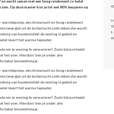
 en werkt samen met een hoog rendement cv-ketel
A
zien. Op deze manier kun je tot wel 80% besparen op
C
ter warmtepomp, een binnenunit en hoog rendement
T
mte (energie) uit de buitenlucht onttrokken die wordt
E
ehulp van koudemiddel de woning in geleid en
W
ketel levert het warme tapwater.
de om je woning te verwarmen? Zoals bijvoorbeeld
l het over. Hierdoor ben je onder alle
ortabel binnenklimaat.
ter warmtepomp, een binnenunit en hoog rendement
mte (energie) uit de buitenlucht onttrokken die wordt
ehulp van koudemiddel de woning in geleid en
ketel levert het warme tapwater.
de om je woning te verwarmen? Zoals bijvoorbeeld
l het over. Hierdoor ben je onder alle
ortabel binnenklimaat.