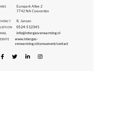
Europark Allee 2
DRES
7742 NA Coevorden
R. Jansen
ONTACT
0524-512345
ELEFOON
info@intergasverwarming.nl
-MAIL
www.intergas-
EBSITE
verwarming.nl/consument/contact