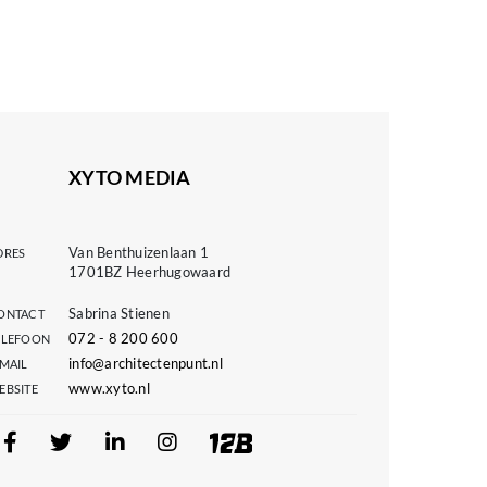
XYTO MEDIA
Van Benthuizenlaan 1
DRES
1701BZ Heerhugowaard
Sabrina Stienen
ONTACT
072 - 8 200 600
ELEFOON
info@architectenpunt.nl
-MAIL
www.xyto.nl
EBSITE