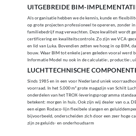
UITGEBREIDE BIM-IMPLEMENTATI
Als organisatie hebben we de kennis, kunde en flexibilit
op grote projecten professioneel te opereren, zonder in 
familiebedrijf mag verwachten. Deze kwaliteit wordt 
certificering en kwaliteitscontrole. Zo zijn we VCA-ge
en lid van Luka. Bovendien zetten we hoog in op BIM, 
bouw. Waar BIM tot enkele jaren geleden vooral werd b
Informatie Model nu ook in de calculatie-, productie-, u
LUCHTTECHNISCHE COMPONENT
Sinds 1985 en in een voor Nederland uniek voorraadho
voorraad. In het 5.000 m² grote magazijn van Schilt Luch
onderdelen van het TROX-leveringsprogramma standaar
betekent: morgen in huis. Ook zijn wij dealer van o.a. 
een eigen Rodaco-lijn flexibele slangen en geluiddempe
bijvoorbeeld, onderscheiden zich door een zeer hoge c
zijn ze geluids- en onderhoudsarm
DUURZAME AIRCONDITIONING