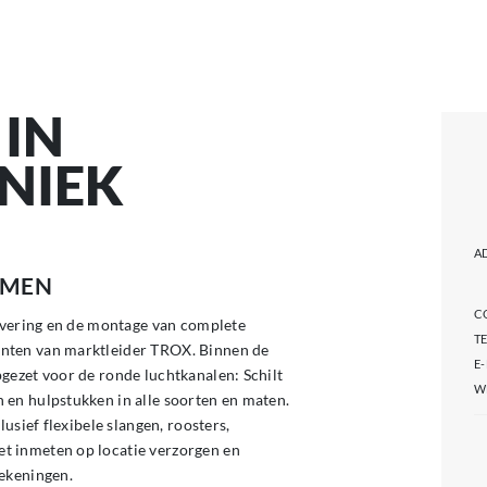
 IN
NIEK
A
EMEN
C
levering en de montage van complete
T
nten van marktleider TROX. Binnen de
E
gezet voor de ronde luchtkanalen: Schilt
W
 en hulpstukken in alle soorten en maten.
usief flexibele slangen, roosters,
t inmeten op locatie verzorgen en
tekeningen.