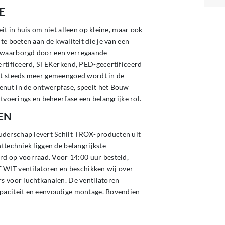
E
eit in huis om niet alleen op kleine, maar ook
te boeten aan de kwaliteit die je van een
gewaarborgd door een verregaande
certificeerd, STEKerkend, PED-gecertificeerd
dat steeds meer gemeengoed wordt in de
enut in de ontwerpfase, speelt het Bouw
itvoerings en beheerfase een belangrijke rol.
EN
uderschap levert Schilt TROX-producten uit
ttechniek liggen de belangrijkste
d op voorraad. Voor 14:00 uur besteld,
DE WIT ventilatoren en beschikken wij over
rs voor luchtkanalen. De ventilatoren
apaciteit en eenvoudige montage. Bovendien