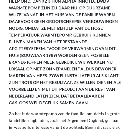
HELMOND. DANKZIJ HUN ALPHA INNOTEC LWDV
WARMTEPOMP ZIJN ZIJ DAAR NU, OP DUURZAME
WIJZE, VANAF. IN HET HUIS VAN DE FAMILIE WAREN
DAARVOOR GEEN GROOTSCHEEPSE VERBOUWINGEN
NODIG, OMDAT ZE MET BEHULP VAN DE HOGE
TEMPERATUUR WARMTEPOMP, GEBRUIK KUNNEN
BLIJVEN MAKEN VAN HET BESTAANDE
AFGIFTESYSTEEM. “VOOR DE VERWARMING VAN DIT
HUIS (BOUWJAAR 1989) WORDEN GEEN FOSSIELE
BRANDSTOFFEN MEER GEBRUIKT. WIJ WEKKEN NU
LOKAAL OP MET ZONNEPANELEN.” ALDUS BEWONER
MARTIN VAN HEES. ZOWEL INSTALLATEUR ALS KLANT
ZIJN TROTS OP HET RESULTAAT. ZE WILLEN DIENEN ALS
VOORBEELD EN MET DIT PROJECT AAN DE REST VAN
NEDERLAND LATEN ZIEN, DAT BETAALBAAR EN
GASLOOS WEL DEGELIJK SAMEN GAAN.
Zo heeft de warmtepomp van de familie inmiddels in grote
landelijke dagbladen, zoals het Algemeen Dagblad, gestaan.
Er was zelfs interesse vanuit de politiek. Begin dit jaar, vlak