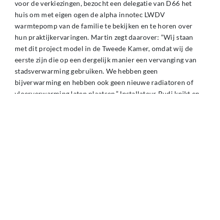
voor de verkiezingen, bezocht een delegatie van D66 het
huis om met eigen ogen de alpha innotec LWDV
warmtepomp van de familie te bekijken en te horen over
hun praktijkervaringen. Martin zegt daarover: “Wij staan
met dit project model in de Tweede Kamer, omdat wij de
eerste zijn die op een dergelijk manier een vervanging van
stadsverwarming gebruiken. We hebben geen
bijverwarming en hebben ook geen nieuwe radiatoren of
vloerverwarming laten plaatsen.” Installateur Rudi knikt en
voegt toe: “Met deze installatie willen we een goed
voorbeeld zijn. Er zijn al teveel slechte voorbeeld van
warmtepompprojecten. Door die slechte verhalen gaan
mensen twijfelen.”
Martin en Ine bewijzen dat het kan - zelfs zonder groot eigen
vermogen. Ze leggen uit: “Wij hebben een
duurzaamheidslening. Daar betalen we €122,- per maand
voor, vijftien jaar lang. Dankzij die annuïteitenlening hebben
we zelf geen cent geïnvesteerd. Alleen daardoor besparen
we per maand als zo’n €70,-.” Ad Smits, Sales Advisor bij