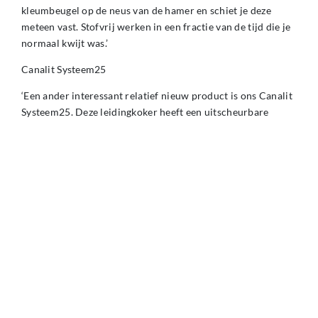
kleumbeugel op de neus van de hamer en schiet je deze
meteen vast. Stofvrij werken in een fractie van de tijd die je
normaal kwijt was.’
Canalit Systeem25
‘Een ander interessant relatief nieuw product is ons Canalit
Systeem25. Deze leidingkoker heeft een uitscheurbare
dubbele bodem. Dit plattebuissysteem is geschikt voor
zowel kabel als VD-draad. Voorheen had de installateur
twee verschillende soorten leidingkokers op voorraad, dat is
met dit systeem verleden tijd. Daarbij is ook dit systeem
bedekt met een folie tegen vervuiling en krassen tijdens
montage. Het bespaart de installateur tijd en
schoonmaakmiddelen en het voorkomt verkwisting. Goed
om te weten: dit systeem is ook verkrijgbaar in een zwarte
variant.’
‘Het lijkt misschien triviaal, maar dit soort innovaties draagt
bij aan een positief kostenplaatje van de installateur én het
milieu en daar zijn we best trots op.’