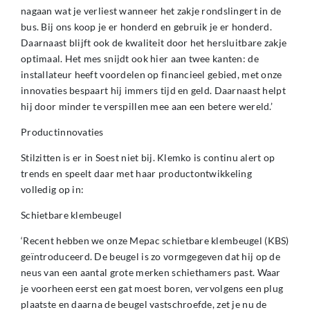
nagaan wat je verliest wanneer het zakje rondslingert in de
bus. Bij ons koop je er honderd en gebruik je er honderd.
Daarnaast blijft ook de kwaliteit door het hersluitbare zakje
optimaal. Het mes snijdt ook hier aan twee kanten: de
installateur heeft voordelen op financieel gebied, met onze
innovaties bespaart hij immers tijd en geld. Daarnaast helpt
hij door minder te verspillen mee aan een betere wereld.’
Productinnovaties
Stilzitten is er in Soest niet bij. Klemko is continu alert op
trends en speelt daar met haar productontwikkeling
volledig op in:
Schietbare klembeugel
‘Recent hebben we onze Mepac schietbare klembeugel (KBS)
geïntroduceerd. De beugel is zo vormgegeven dat hij op de
neus van een aantal grote merken schiethamers past. Waar
je voorheen eerst een gat moest boren, vervolgens een plug
plaatste en daarna de beugel vastschroefde, zet je nu de