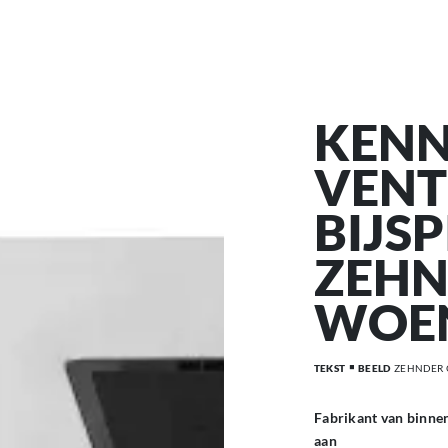
KENN
VENT
BIJS
ZEHN
WOE
TEKST
BEELD
ZEHNDER 
Fabrikant van binnen
aan