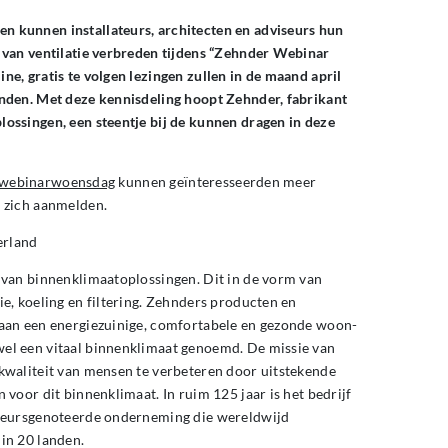
 kunnen installateurs, architecten en adviseurs hun
 van ventilatie verbreden tijdens “Zehnder Webinar
ne, gratis te volgen lezingen zullen in de maand april
nden. Met deze kennisdeling hoopt Zehnder, fabrikant
ossingen, een steentje bij de kunnen dragen in deze
/webinarwoensdag
kunnen geïnteresseerden meer
 zich aanmelden.
erland
 van binnenklimaatoplossingen. Dit in de vorm van
ie, koeling en filtering. Zehnders producten en
 aan een energiezuinige, comfortabele en gezonde woon-
el een vitaal binnenklimaat genoemd. De missie van
kwaliteit van mensen te verbeteren door uitstekende
 voor dit binnenklimaat. In ruim 125 jaar is het bedrijf
 beursgenoteerde onderneming die wereldwijd
in 20 landen.