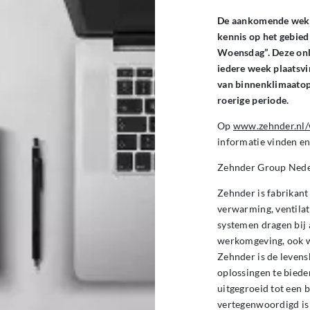
De aankomende weken
kennis op het gebied
Woensdag”. Deze onli
iedere week plaatsvi
van binnenklimaatopl
roerige periode.
Op
www.zehnder.nl
informatie vinden en
Zehnder Group Ned
Zehnder is fabrikant
verwarming, ventilat
systemen dragen bij
werkomgeving, ook w
Zehnder is de levens
oplossingen te bieden
uitgegroeid tot een
vertegenwoordigd is 