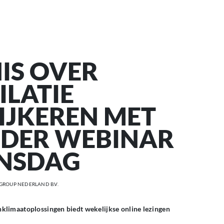
IS OVER
ILATIE
PIJKEREN MET
DER WEBINAR
NSDAG
GROUP NEDERLAND B.V.
klimaatoplossingen biedt wekelijkse online lezingen