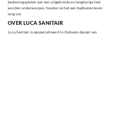
bedieningsplaten aan een uitgebreide en langdurige test
worden onderworpen, houden ze het een badkamerleven
lang vol.
OVER LUCA SANITAIR
Luca Sanitair is gespecialiseerd in Italiaans design van
hoogwaardige kwaliteit. Na de oprichting in 2002 is Luca
Sanitair uitgegroeid tot een groothandel met een compleet
assortiment in luxe sanitair producten.
Download
hier
de Viega brochure voor inbouwreservoirs.
Download
hier
de Viega brochure voor bedieningsplaten.
GEPUBLICEERD OP
19 APRIL 2022 OM 11:23