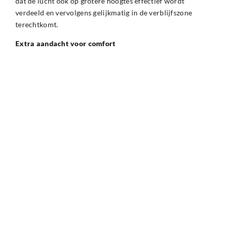
dat de lucht ook op grotere hoogtes effectief wordt
verdeeld en vervolgens gelijkmatig in de verblijfszone
terechtkomt.
Extra aandacht voor comfort
Bij sport- en speelruimtes is het voorkomen van tocht een
belangrijk aandachtspunt. In een gymzaal bewegen
gebruikers zich intensief door de ruimte, waardoor
luchtstromen anders worden ervaren dan in een klaslokaal.
Daarom is bij het ontwerp van de luchtverdeling extra
rekening gehouden met de worp van de lucht. Door de
perforaties, luchtvolumes en uitblaasrichtingen zorgvuldig
af te stemmen, wordt de lucht gelijkmatig verspreid zonder
hinderlijke luchtstromen te veroorzaken.
GEPUBLICEERD OP
4 JUNI 2026 OM 13:43