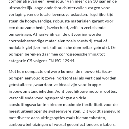
combinatie van een levensduur van meer dan 30 jaar en de
uitzonderlijk lange onderhoudsintervallen zorgen voor
verlaging van de totale levenscycluskosten. Tegelijkertijd
staan de hoogwaardige, robuuste materialen garant voor
een duurzame bedrijfszekerheid, zelfs in veeleisende
omgevingen. Afhankelijk van de uitvoering worden
corrosiebestendige materialen zoals roestvrij staal of
nodulair gietijzer met kathodische dompellak gebruikt. De
pompen bereiken daarmee corrosiebescherming tot
categorie C5 volgens EN ISO 12944.
Met hun compacte ontwerp kunnen de nieuwe EtaSeco-
pompen eenvoudig zowel horizontaal als verticaal worden
geïnstalleerd, waardoor ze ideaal zijn voor krappe
inbouwomstandigheden. Acht beschikbare motorgroottes,
verschillende voedingsspanningen en drie
aansluitingsvarianten bieden maximale flexibiliteit voor de
meest uiteenlopende systeemvereisten. Dit wordt aangevuld
met diverse aansluitingsopties zoals klemmenkasten,
aanbouwbehuizingen of vooraf geconfectioneerde kabels,