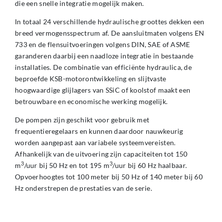
die een snelle integratie mogelijk maken.
In totaal 24 verschillende hydraulische groottes dekken een
breed vermogensspectrum af. De aansluitmaten volgens EN
733 en de flensuitvoeringen volgens DIN, SAE of ASME
garanderen daarbij een naadloze integratie in bestaande
installaties. De combinatie van efficiënte hydraulica, de
beproefde KSB-motorontwikkeling en slijtvaste
hoogwaardige glijlagers van SSiC of koolstof maakt een
betrouwbare en economische werking mogelijk.
De pompen zijn geschikt voor gebruik met
frequentieregelaars en kunnen daardoor nauwkeurig
worden aangepast aan variabele systeemvereisten.
Afhankelijk van de uitvoering zijn capaciteiten tot 150
3
3
m
/uur bij 50 Hz en tot 195 m
/uur bij 60 Hz haalbaar.
Opvoerhoogtes tot 100 meter bij 50 Hz of 140 meter bij 60
Hz onderstrepen de prestaties van de serie.
De pompen zijn ontworpen voor nominale drukken tot PN
16 en werken in een medium-temperatuurbereik van –50