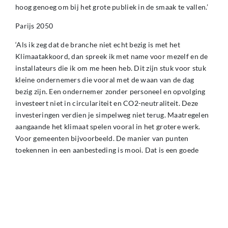
hoog genoeg om bij het grote publiek in de smaak te vallen.’
Parijs 2050
‘Als ik zeg dat de branche niet echt bezig is met het
Klimaatakkoord, dan spreek ik met name voor mezelf en de
installateurs die ik om me heen heb. Dit zijn stuk voor stuk
kleine ondernemers die vooral met de waan van de dag
bezig zijn. Een ondernemer zonder personeel en opvolging
investeert niet in circulariteit en CO2-neutraliteit. Deze
investeringen verdien je simpelweg niet terug. Maatregelen
aangaande het klimaat spelen vooral in het grotere werk.
Voor gemeenten bijvoorbeeld. De manier van punten
toekennen in een aanbesteding is mooi. Dat is een goede
prikkel om bedrijven na te laten denken over maatregelen
aangaande onder meer het klimaat. Voor mijn bedrijf heeft
dat helaas geen zin. Er is geen klant die honderd euro extra
wil betalen omdat het dak van mijn loods vol ligt met
zonnepanelen. Een klant in mijn segment kijkt puur naar het
eindresultaat.’