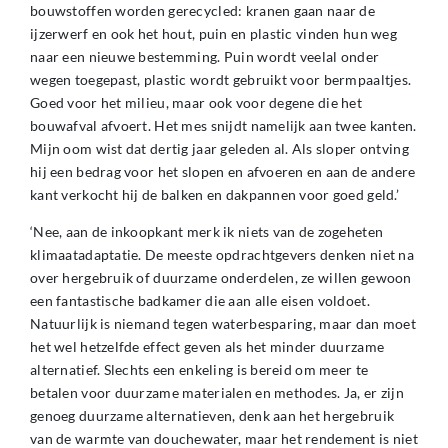
bouwstoffen worden gerecycled: kranen gaan naar de
ijzerwerf en ook het hout, puin en plastic vinden hun weg
naar een nieuwe bestemming. Puin wordt veelal onder
wegen toegepast, plastic wordt gebruikt voor bermpaaltjes.
Goed voor het milieu, maar ook voor degene die het
bouwafval afvoert. Het mes snijdt namelijk aan twee kanten.
Mijn oom wist dat dertig jaar geleden al. Als sloper ontving
hij een bedrag voor het slopen en afvoeren en aan de andere
kant verkocht hij de balken en dakpannen voor goed geld.’
‘Nee, aan de inkoopkant merk ik niets van de zogeheten
klimaatadaptatie. De meeste opdrachtgevers denken niet na
over hergebruik of duurzame onderdelen, ze willen gewoon
een fantastische badkamer die aan alle eisen voldoet.
Natuurlijk is niemand tegen waterbesparing, maar dan moet
het wel hetzelfde effect geven als het minder duurzame
alternatief. Slechts een enkeling is bereid om meer te
betalen voor duurzame materialen en methodes. Ja, er zijn
genoeg duurzame alternatieven, denk aan het hergebruik
van de warmte van douchewater, maar het rendement is niet