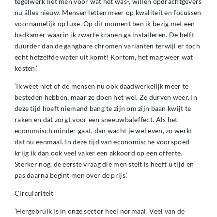
tegelwerk liet men voor wat het was-, willen opdrachtgevers
nu álles nieuw. Mensen letten meer op kwaliteit en focussen
voornamelijk op luxe. Op dit moment ben ik bezig met een
badkamer waarin ik zwarte kranen ga installeren. De helft
duurder dan de gangbare chromen varianten terwijl er toch
echt hetzelfde water uit komt! Kortom, het mag weer wat
kosten.’
‘Ik weet niet of de mensen nu ook daadwerkelijk meer te
besteden hebben, maar ze doen het wel. Ze durven weer. In
deze tijd hoeft niemand bang te zijn om zijn baan kwijt te
raken en dat zorgt voor een sneeuwbaleffect. Als het
economisch minder gaat, dan wacht je wel even, zo werkt
dat nu eenmaal. In deze tijd van economische voorspoed
krijg ik dan ook veel vaker een akkoord op een offerte.
Sterker nog, de eerste vraag die men stelt is heeft u tijd en
pas daarna begint men over de prijs.’
Circulariteit
‘Hergebruik is in onze sector heel normaal. Veel van de