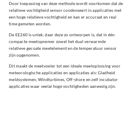
Door toepassing van deze methode wordt voorkomen dat de
relatieve vochtigheid sensor condenseert in applicaties met
een hoge relatieve vochtigheid en kan er accuraat en real
time gemeten worden.
De EE260 is uniek, daar deze zo ontworpen is, dat in één
compacte meetopnemer zowel het dual verwarmde
relatieve gecoate meetelement en de temperatuur sensor
zijn opgenomen.
Dit maakt de meetvoeler tot een ideale meetoplossing voor
meteorologische applicaties en applicaties als: Gladheid
meldsystemen, Windturbines, Off-shore en zelf incubator
applicaties waar veelal hoge vochtigheden aanwezig zijn.
Ter voorkoming van temperatuur invloeden is de IP67
behuizing vervaardigd uit een elastisch thermoplast dat UV
resistent is en temperatuur stabiel.