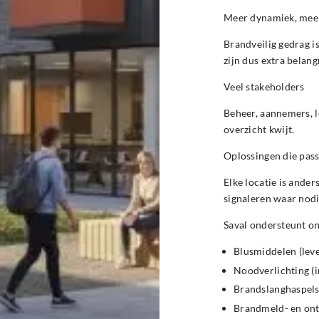
Meer dynamiek, meer
Brandveilig gedrag is
zijn dus extra belangr
Veel stakeholders
Beheer, aannemers, l
overzicht kwijt.
Oplossingen die pass
Elke locatie is anders
signaleren waar nodi
Saval ondersteunt o
Blusmiddelen (leve
Noodverlichting (
Brandslanghaspels 
Brandmeld- en ont