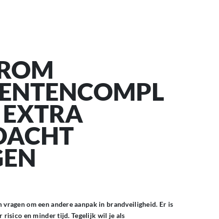
ROM
DENTENCOMPL
 EXTRA
DACHT
GEN
vragen om een andere aanpak in brandveiligheid. Er is
isico en minder tijd. Tegelijk wil je als