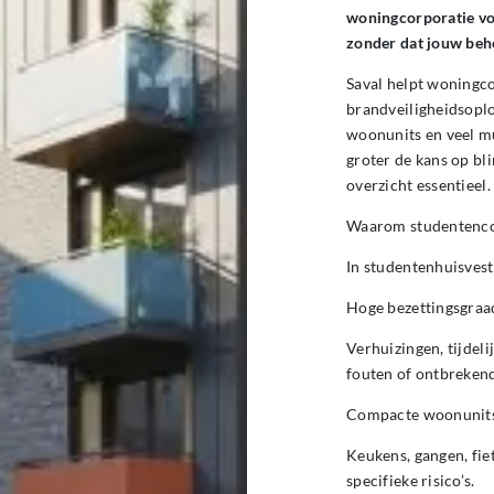
woningcorporatie voo
zonder dat jouw beh
Saval helpt woningc
brandveiligheidsopl
woonunits en veel mu
groter de kans op bl
overzicht essentieel.
Waarom studentenco
In studentenhuisvest
Hoge bezettingsgraad
Verhuizingen, tijdel
fouten of ontbrekend
Compacte woonunits
Keukens, gangen, fie
specifieke risico’s.