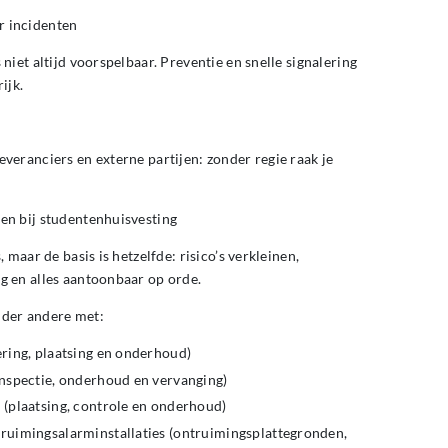
 incidenten
 niet altijd voorspelbaar. Preventie en snelle signalering
ijk.
everanciers en externe partijen: zonder regie raak je
en bij studentenhuisvesting
, maar de basis is hetzelfde: risico’s verkleinen,
g en alles aantoonbaar op orde.
nder andere met:
ring, plaatsing en onderhoud)
inspectie, onderhoud en vervanging)
(plaatsing, controle en onderhoud)
ruimingsalarminstallaties (ontruimingsplattegronden,