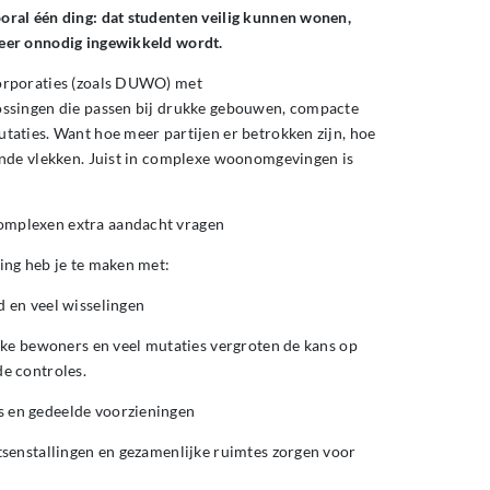
ral één ding: dat studenten veilig kunnen wonen,
eer onnodig ingewikkeld wordt.
orporaties (zoals DUWO) met
ossingen die passen bij drukke gebouwen, compacte
taties. Want hoe meer partijen er betrokken zijn, hoe
inde vlekken. Juist in complexe woonomgevingen is
mplexen extra aandacht vragen
ing heb je te maken met:
 en veel wisselingen
ijke bewoners en veel mutaties vergroten de kans op
e controles.
 en gedeelde voorzieningen
tsenstallingen en gezamenlijke ruimtes zorgen voor