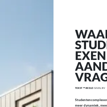
WAA
STU
EXEN
AAN
VRA
TEKST
BEELD
SAVAL BV
Studentencomplexen 
meer dynamiek, meer r