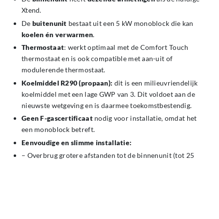
Xtend.
De
buitenunit
bestaat uit een 5 kW monoblock die kan
koelen én verwarmen
.
Thermostaat
: werkt optimaal met de Comfort Touch
thermostaat en is ook compatible met aan-uit of
modulerende thermostaat.
Koelmiddel R290 (propaan):
dit is een milieuvriendelijk
koelmiddel met een lage GWP van 3. Dit voldoet aan de
nieuwste wetgeving en is daarmee toekomstbestendig.
Geen F-gascertificaat
nodig voor installatie, omdat het
een monoblock betreft.
Eenvoudige en slimme installatie:
– Overbrug grotere afstanden tot de binnenunit (tot 25
meter);
– Web-Ui voor stap-voor-stap ingebruikname.
Service en onderhoudsvriendelijk:
– Servicevriendelijke ontwerp, onderdelen zijn makkelijk
bereikbaar;