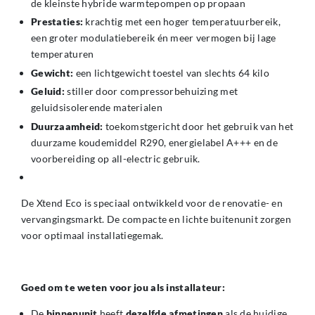
de kleinste hybride warmtepompen op propaan
Prestaties:
krachtig met een hoger temperatuurbereik,
een groter modulatiebereik én meer vermogen bij lage
temperaturen
Gewicht:
een lichtgewicht toestel van slechts 64 kilo
Geluid:
stiller door compressorbehuizing met
geluidsisolerende materialen
Duurzaamheid:
toekomstgericht door het gebruik van het
duurzame koudemiddel R290, energielabel A+++ en de
voorbereiding op all-electric gebruik.
De Xtend Eco is speciaal ontwikkeld voor de renovatie- en
vervangingsmarkt. De compacte en lichte buitenunit zorgen
voor optimaal installatiegemak.
Goed om te weten voor jou als installateur:
De
binnenunit
heeft
dezelfde afmetingen
als de huidige