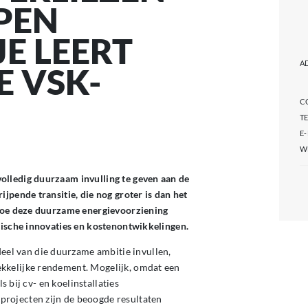
PEN
E LEERT
A
E VSK-
C
T
E
W
olledig duurzaam invulling te geven aan de
jpende transitie, die nog groter is dan het
 Hoe deze duurzame energievoorziening
hnische innovaties en kostenontwikkelingen.
el van die duurzame ambitie invullen,
kkelijke rendement. Mogelijk, omdat een
s bij cv- en koelinstallaties
rojecten zijn de beoogde resultaten