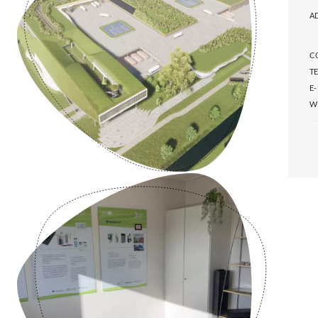
A
C
T
E
W