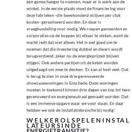
een gamechanger te noemen, maar er is werk aan de
winkel. In de eerste plaats moet de financiering voor
deze fabrieken -die tweehonderd miljoen per stuk
kosten- gerealiseerd worden. En daar is
vraagbundeling voor nodig. We roepen gemeenten en
corporaties op de koppen bij elkaar te steken, want de
markt redt dat niet alleen. Het is wel goed om te
noemen dat die investering dubbel en dwars wordt
terugverdiend, zeker nu de energieprijzen blijven
stijgen.’ Ook andere partijen uit de keten worden
uitgedaagd om mee te denken. ‘Er kan al heel veel. Dat
is terug te zien in onze drie gerenoveerde
showcasewoningen in Enschede. Deze woningen
moeten in toekomst binnen drie dagen van top tot teen
gerenoveerd en energieneutraal gemaakt worden. Dat
is een immense opgave waar we voor staan. En daar
hebben we ook de installatiebranche bij nodig.’
W E L K E R O L S P E L E N I N S TA L
L AT E U R S I N D E
ENERGIETRANSITIE?