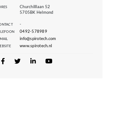
Churchilllaan 52
DRES
5705BK Helmond
-
ONTACT
0492-578989
ELEFOON
info@spirotech.com
-MAIL
www.spirotech.nl
EBSITE