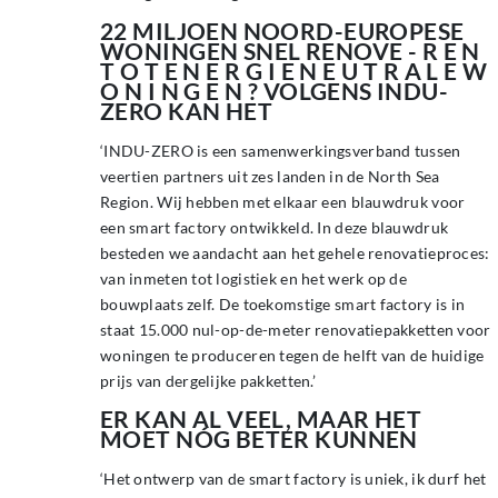
22 MILJOEN NOORD-EUROPESE
WONINGEN SNEL RENOVE - R E N
T O T E N E R G I E N E U T R A L E W
O N I N G E N ? VOLGENS INDU-
ZERO KAN HET
‘INDU-ZERO is een samenwerkingsverband tussen
veertien partners uit zes landen in de North Sea
Region. Wij hebben met elkaar een blauwdruk voor
een smart factory ontwikkeld. In deze blauwdruk
besteden we aandacht aan het gehele renovatieproces:
van inmeten tot logistiek en het werk op de
bouwplaats zelf. De toekomstige smart factory is in
staat 15.000 nul-op-de-meter renovatiepakketten voor
woningen te produceren tegen de helft van de huidige
prijs van dergelijke pakketten.’
ER KAN AL VEEL, MAAR HET
MOET NÓG BETER KUNNEN
‘Het ontwerp van de smart factory is uniek, ik durf het