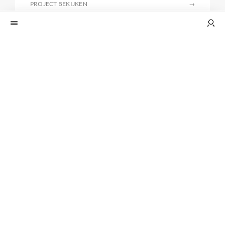
PROJECT BEKIJKEN
→
SOLID AIR CLIMATE SOLUTIONS B.V.
NHOW HOTEL AMSTERDAM