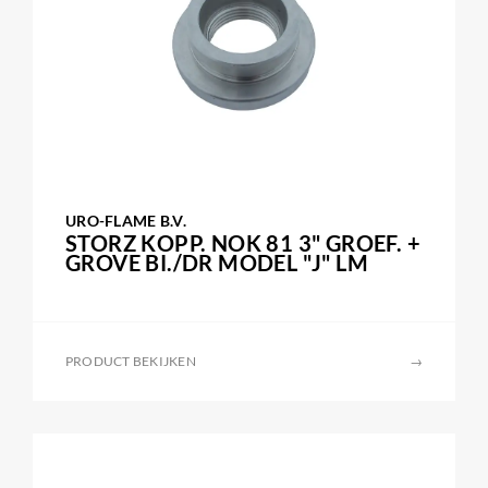
URO-FLAME B.V.
STORZ KOPP. NOK 81 3" GROEF. +
GROVE BI./DR MODEL "J" LM
PRODUCT BEKIJKEN
→